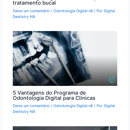
tratamento bucal
Deixe um comentário
/
Odontologia Digital n8
/ Por
Digital
Dentistry N8
5 Vantagens do Programa de
Odontologia Digital para Clínicas
Deixe um comentário
/
Odontologia Digital n8
/ Por
Digital
Dentistry N8