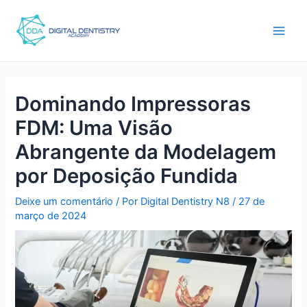
Ir
Pós-
Main
para
navegação
Men
o
conteúdo
Dominando Impressoras
FDM: Uma Visão
Abrangente da Modelagem
por Deposição Fundida
Deixe um comentário
/ Por
Digital Dentistry N8
/
27 de
março de 2024