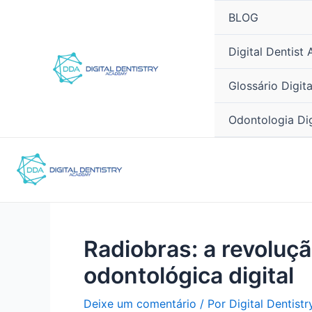
Ir
Pós-
BLOG
para
navegação
o
Digital Dentist
conteúdo
Glossário Digit
Odontologia Di
Radiobras: a revoluçã
odontológica digital
Deixe um comentário
/ Por
Digital Dentist