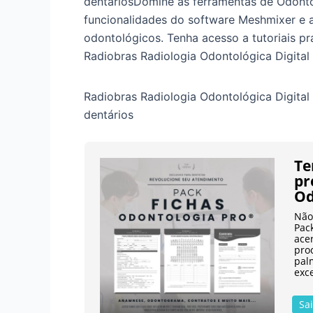
dentáriosDomine as ferramentas de Odont
funcionalidades do software Meshmixer e a
odontológicos. Tenha acesso a tutoriais pr
Radiobras Radiologia Odontológica Digital
Radiobras Radiologia Odontológica Digita
dentários
Te
pr
Od
Não
Pac
ace
pro
pal
exce
Sa