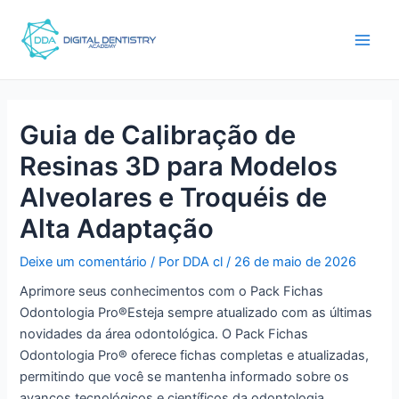
Ir
Pós-
Main
para
navegação
Men
o
conteúdo
Guia de Calibração de
Resinas 3D para Modelos
Alveolares e Troquéis de
Alta Adaptação
Deixe um comentário
/ Por
DDA cl
/
26 de maio de 2026
Aprimore seus conhecimentos com o Pack Fichas
Odontologia Pro®Esteja sempre atualizado com as últimas
novidades da área odontológica. O Pack Fichas
Odontologia Pro® oferece fichas completas e atualizadas,
permitindo que você se mantenha informado sobre os
avanços tecnológicos e científicos da odontologia.