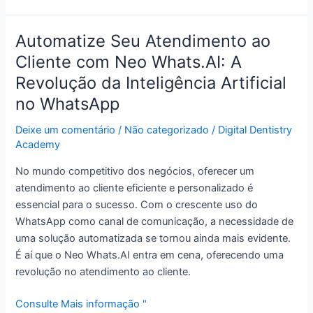
Automatize Seu Atendimento ao
Automatize
Seu
Cliente com Neo Whats.AI: A
Atendimento
Revolução da Inteligência Artificial
ao
no WhatsApp
Cliente
com
Deixe um comentário
/
Não categorizado
/
Digital Dentistry
Neo
Academy
Whats.AI:
No mundo competitivo dos negócios, oferecer um
A
atendimento ao cliente eficiente e personalizado é
Revolução
essencial para o sucesso. Com o crescente uso do
da
WhatsApp como canal de comunicação, a necessidade de
Inteligência
uma solução automatizada se tornou ainda mais evidente.
Artificial
É aí que o Neo Whats.AI entra em cena, oferecendo uma
no
revolução no atendimento ao cliente.
WhatsApp
Consulte Mais informação "