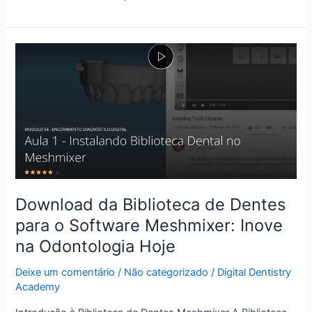
Download
da
Biblioteca
de
Dentes
para
o
Software
Meshmixer:
Download da Biblioteca de Dentes
Inove
na
para o Software Meshmixer: Inove
Odontologia
na Odontologia Hoje
Hoje
Deixe um comentário
/
Não categorizado
/
Digital Dentistry
Academy