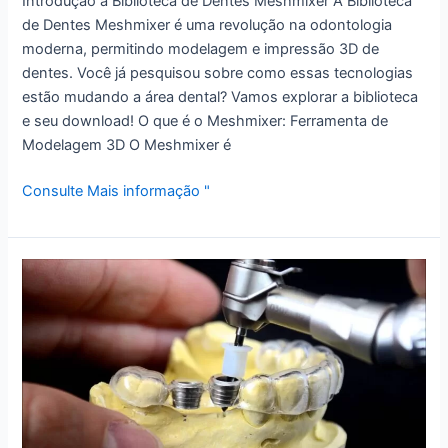
Introdução à Biblioteca de Dentes Meshmixer A Biblioteca
de Dentes Meshmixer é uma revolução na odontologia
moderna, permitindo modelagem e impressão 3D de
dentes. Você já pesquisou sobre como essas tecnologias
estão mudando a área dental? Vamos explorar a biblioteca
e seu download! O que é o Meshmixer: Ferramenta de
Modelagem 3D O Meshmixer é
Consulte Mais informação "
Segredo
de
Implantes
dentários
precisos
e
eficientes:
Domine