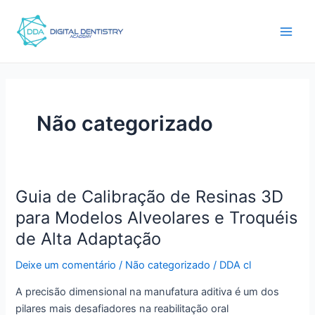
Ir
Pós
Main
para
paginação
Men
o
conteúdo
Não categorizado
Guia de Calibração de Resinas 3D
Guia
de
para Modelos Alveolares e Troquéis
Calibração
de Alta Adaptação
de
Resinas
Deixe um comentário
/
Não categorizado
/
DDA cl
3D
A precisão dimensional na manufatura aditiva é um dos
para
pilares mais desafiadores na reabilitação oral
Modelos