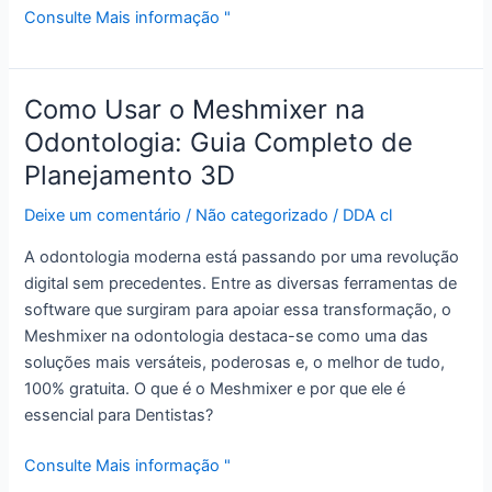
Consulte Mais informação "
Como Usar o Meshmixer na
Como
Usar
Odontologia: Guia Completo de
o
Planejamento 3D
Meshmixer
na
Deixe um comentário
/
Não categorizado
/
DDA cl
Odontologia:
A odontologia moderna está passando por uma revolução
Guia
digital sem precedentes. Entre as diversas ferramentas de
Completo
software que surgiram para apoiar essa transformação, o
de
Meshmixer na odontologia destaca-se como uma das
Planejamento
soluções mais versáteis, poderosas e, o melhor de tudo,
3D
100% gratuita. O que é o Meshmixer e por que ele é
essencial para Dentistas?
Consulte Mais informação "