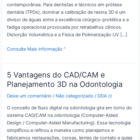
contemporânea. Para dentistas e técnicos em prótese
Alveolares
dentária (TPDs), dominar a calibração de resina 3D é um
e
divisor de águas entre a excelência cirúrgico-protética e a
Troquéis
fadiga operacional provocada por retrabalhos clínicos.
de
Distorção Volumétrica e a Física de Polimerização UV […]
Alta
Adaptação
Consulte Mais informação "
5 Vantagens do CAD/CAM e
5
Vantagens
Planejamento 3D na Odontologia
do
Deixe um comentário
/
Não categorizado
/
DDA cl
CAD/CAM
e
O conceito de fluxo digital na odontologia gira em torno do
Planejamento
sistema CAD/CAM na odontologia (Computer-Aided
3D
Design / Computer-Aided Manufacturing). Essa tecnologia
na
simplificou e refinou a maneira como planejamos e
Odontologia
fabricamos restaurações, coroas, lentes de contato e guias