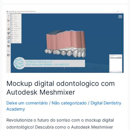
Mockup
digital
odontologico
com
Autodesk
Meshmixer
Mockup digital odontologico com
Autodesk Meshmixer
Deixe um comentário
/
Não categorizado
/
Digital Dentistry
Academy
Revolutionize o futuro do sorriso com o mockup digital
odontológico! Descubra como o Autodesk Meshmixer