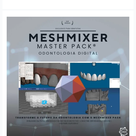
Meshmixer
Master
Pack®:
Transforme
sua
Prática
na
Odontologia
Digital