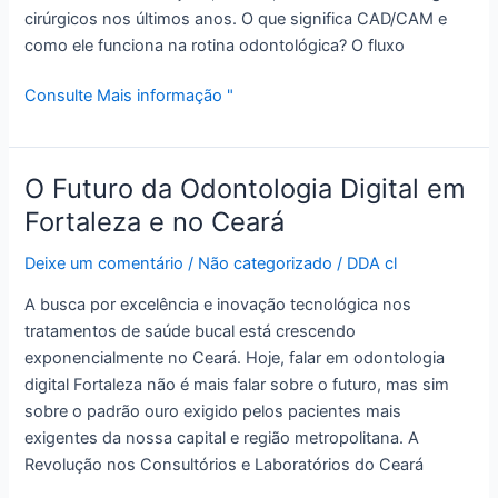
cirúrgicos nos últimos anos. O que significa CAD/CAM e
como ele funciona na rotina odontológica? O fluxo
Consulte Mais informação "
O Futuro da Odontologia Digital em
O
Futuro
Fortaleza e no Ceará
da
Deixe um comentário
/
Não categorizado
/
DDA cl
Odontologia
Digital
A busca por excelência e inovação tecnológica nos
em
tratamentos de saúde bucal está crescendo
Fortaleza
exponencialmente no Ceará. Hoje, falar em odontologia
e
digital Fortaleza não é mais falar sobre o futuro, mas sim
no
sobre o padrão ouro exigido pelos pacientes mais
Ceará
exigentes da nossa capital e região metropolitana. A
Revolução nos Consultórios e Laboratórios do Ceará