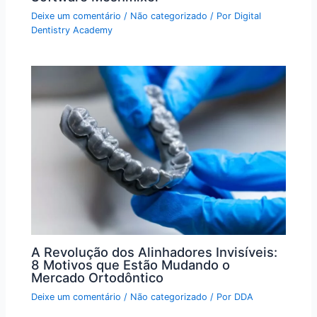
Deixe um comentário
/
Não categorizado
/ Por
Digital
Dentistry Academy
A Revolução dos Alinhadores Invisíveis:
8 Motivos que Estão Mudando o
Mercado Ortodôntico
Deixe um comentário
/
Não categorizado
/ Por
DDA