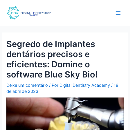
Ir
Pós-
Main
para
navegação
Men
o
conteúdo
Segredo de Implantes
dentários precisos e
eficientes: Domine o
software Blue Sky Bio!
Deixe um comentário
/ Por
Digital Dentistry Academy
/
19
de abril de 2023