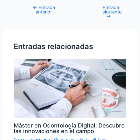
←
Entrada
Entrada
anterior
siguiente
→
Entradas relacionadas
Máster en Odontología Digital: Descubre
las innovaciones en el campo
Deja un comentario
/
Odontología digital n8
/ por