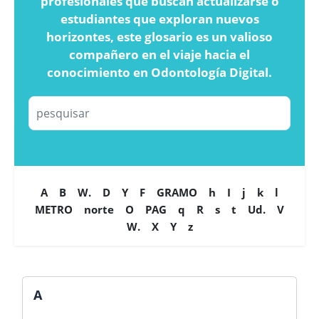
profesionales que buscan actualizarse o
estudiantes que exploran nuevos
horizontes, este glosario es un valioso
compañero en el viaje hacia el
conocimiento en Odontología Digital.
A
B
W.
D
Y
F
GRAMO
h
I
j
k
l
METRO
norte
O
PAG
q
R
s
t
Ud.
V
W.
X
Y
z
A