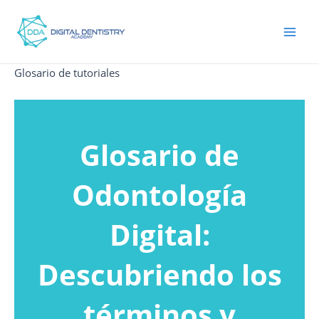
Ir
men
al
princ
contenido
Glosario de tutoriales
Glosario de
Odontología
Digital:
Descubriendo los
términos y