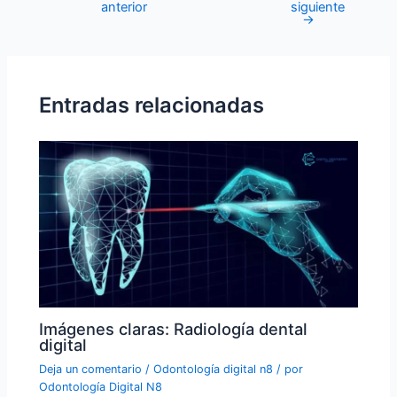
anterior
siguiente
→
Entradas relacionadas
Imágenes claras: Radiología dental
digital
Deja un comentario
/
Odontología digital n8
/ por
Odontología Digital N8