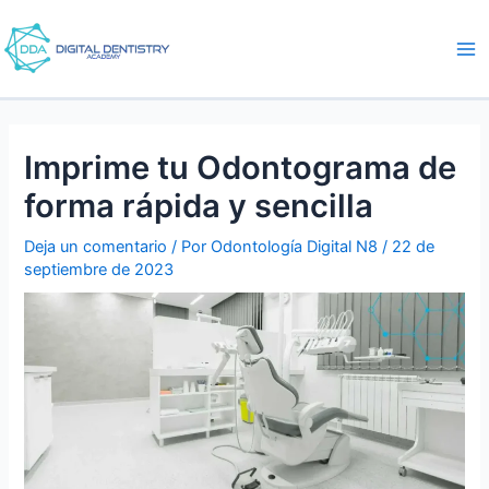
Ir
Navegación
me
al
de
pri
contenido
entradas
Imprime tu Odontograma de
forma rápida y sencilla
Deja un comentario
/ Por
Odontología Digital N8
/
22 de
septiembre de 2023