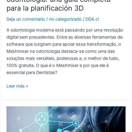
Meshmixer
para la planificación 3D
en
odontología:
Deja un comentario
/
no categorizado
/
DDA cl
una
A odontologia moderna está passando por uma revolução
guía
digital sem precedentes. Entre as diversas ferramentas de
completa
software que surgiram para apoiar essa transformação, o
para
Meshmixer na odontologia destaca-se como uma das
la
soluções mais versáteis, poderosas e, o melhor de tudo,
planificación
100% gratuita. O que é o Meshmixer e por que ele é
3D
essencial para Dentistas?
Leer más »
Cómo
aprender
sobre
impresoras