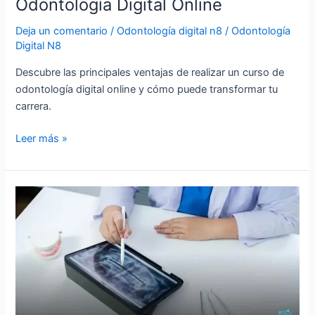
Odontología Digital Online
Deja un comentario
/
Odontología digital n8
/
Odontología
Digital N8
Descubre las principales ventajas de realizar un curso de
odontología digital online y cómo puede transformar tu
carrera.
Leer más »
Guía
completa
de
odontología
digital:
transforme
su
práctica