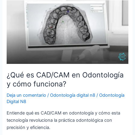
¿Qué
es
CAD/CAM
en
Odontología
y
cómo
funciona?
¿Qué es CAD/CAM en Odontología
y cómo funciona?
Deja un comentario
/
Odontología digital n8
/
Odontología
Digital N8
Entiende qué es CAD/CAM en odontología y cómo esta
tecnología revoluciona la práctica odontológica con
precisión y eficiencia.