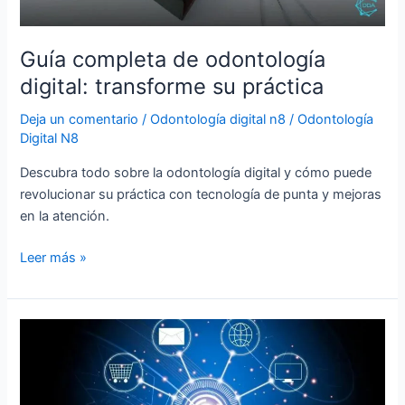
Guía completa de odontología
digital: transforme su práctica
Deja un comentario
/
Odontología digital n8
/
Odontología
Digital N8
Descubra todo sobre la odontología digital y cómo puede
revolucionar su práctica con tecnología de punta y mejoras
en la atención.
Leer más »
5
tendencias
en
odontología