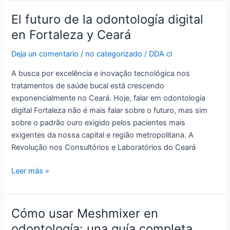
El futuro de la odontología digital
El
futuro
en Fortaleza y Ceará
de
Deja un comentario
/
no categorizado
/
DDA cl
la
odontología
A busca por excelência e inovação tecnológica nos
digital
tratamentos de saúde bucal está crescendo
en
exponencialmente no Ceará. Hoje, falar em odontologia
Fortaleza
digital Fortaleza não é mais falar sobre o futuro, mas sim
y
sobre o padrão ouro exigido pelos pacientes mais
Ceará
exigentes da nossa capital e região metropolitana. A
Revolução nos Consultórios e Laboratórios do Ceará
Leer más »
Cómo usar Meshmixer en
Cómo
usar
odontología: una guía completa