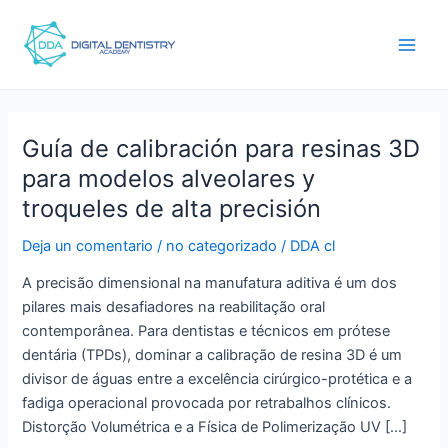
Ir
Paginación
men
al
de
princ
contenido
entradas
Guía de calibración para resinas 3D
Guía
de
para modelos alveolares y
calibración
troqueles de alta precisión
para
resinas
Deja un comentario
/
no categorizado
/
DDA cl
3D
A precisão dimensional na manufatura aditiva é um dos
para
pilares mais desafiadores na reabilitação oral
modelos
contemporânea. Para dentistas e técnicos em prótese
alveolares
dentária (TPDs), dominar a calibração de resina 3D é um
y
divisor de águas entre a excelência cirúrgico-protética e a
troqueles
fadiga operacional provocada por retrabalhos clínicos.
de
Distorção Volumétrica e a Física de Polimerização UV […]
alta