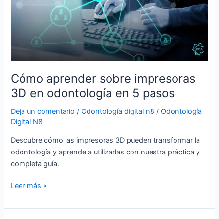
3D
en
odontología
en
5
pasos
Cómo aprender sobre impresoras
3D en odontología en 5 pasos
Deja un comentario
/
Odontología digital n8
/
Odontología
Digital N8
Descubre cómo las impresoras 3D pueden transformar la
odontología y aprende a utilizarlas con nuestra práctica y
completa guía.
Leer más »