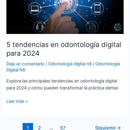
digital
para
2024
5 tendencias en odontología digital
para 2024
Deja un comentario
/
Odontología digital n8
/
Odontología
Digital N8
Explore las principales tendencias en odontología digital
para 2024 y cómo pueden transformar la práctica dental.
Leer más »
1
2
…
57
Siguiente
→