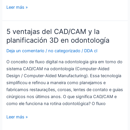
precisión
Leer más »
5 ventajas del CAD/CAM y la
5
ventajas
planificación 3D en odontología
del
Deja un comentario
/
no categorizado
/
DDA cl
CAD/CAM
y
O conceito de fluxo digital na odontologia gira em torno do
la
sistema CAD/CAM na odontologia (Computer-Aided
planificación
Design / Computer-Aided Manufacturing). Essa tecnologia
3D
simplificou e refinou a maneira como planejamos e
en
fabricamos restaurações, coroas, lentes de contato e guias
odontología
cirúrgicos nos últimos anos. O que significa CAD/CAM e
como ele funciona na rotina odontológica? O fluxo
Leer más »