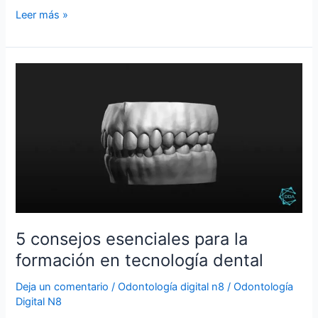
Leer más »
5
consejos
esenciales
para
la
formación
en
tecnología
dental
5 consejos esenciales para la
formación en tecnología dental
Deja un comentario
/
Odontología digital n8
/
Odontología
Digital N8