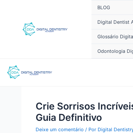
Ir
Pós-
BLOG
para
navegação
o
Digital Dentist
conteúdo
Glossário Digit
Odontologia Di
Crie Sorrisos Incríve
Guia Definitivo
Deixe um comentário
/ Por
Digital Dentist