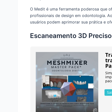
O Medit é uma ferramenta poderosa que ofe
profissionais de design em odontologia. Ao
usuários podem aprimorar sua prática e of
Escaneamento 3D Preciso
Tr
tr
Pa
Simp
imp
pac
Sa