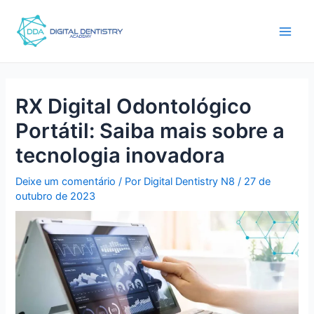
Ir
Pós-
Main
para
navegação
Men
o
conteúdo
RX Digital Odontológico
Portátil: Saiba mais sobre a
tecnologia inovadora
Deixe um comentário
/ Por
Digital Dentistry N8
/
27 de
outubro de 2023