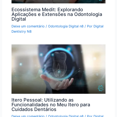
Ecossistema Medit: Explorando
Aplicações e Extensões na Odontologia
Digital
Deixe um comentário
/
Odontologia Digital n8
/ Por
Digital
Dentistry N8
Itero Pessoal: Utilizando as
Funcionalidades no Meu Itero para
Cuidados Dentários
Deixe um comentário
/
Odontologia Digital n8
/ Por
Digital