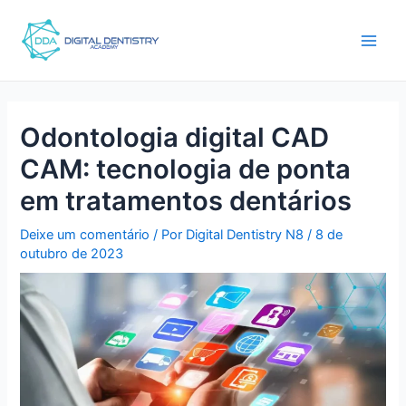
Ir
Pós-
Main
para
navegação
Men
o
conteúdo
Odontologia digital CAD
CAM: tecnologia de ponta
em tratamentos dentários
Deixe um comentário
/ Por
Digital Dentistry N8
/
8 de
outubro de 2023