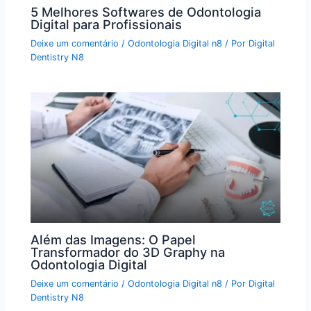
5 Melhores Softwares de Odontologia
Digital para Profissionais
Deixe um comentário
/
Odontologia Digital n8
/ Por
Digital
Dentistry N8
Além das Imagens: O Papel
Transformador do 3D Graphy na
Odontologia Digital
Deixe um comentário
/
Odontologia Digital n8
/ Por
Digital
Dentistry N8