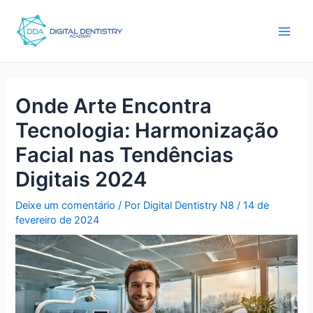
Ir
Pós-
Main
para
navegação
Men
o
conteúdo
Onde Arte Encontra
Tecnologia: Harmonização
Facial nas Tendências
Digitais 2024
Deixe um comentário
/ Por
Digital Dentistry N8
/
14 de
fevereiro de 2024