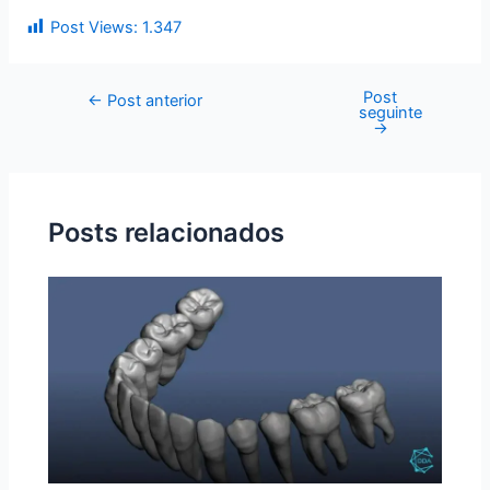
Post Views:
1.347
Post
←
Post anterior
seguinte
→
Posts relacionados