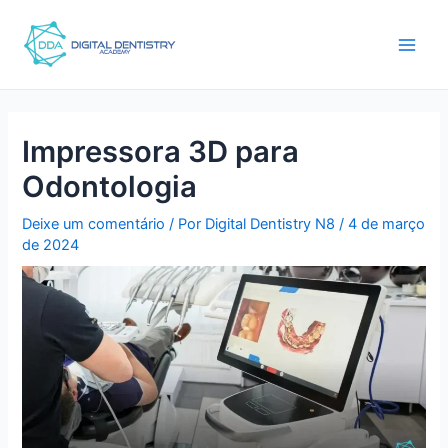
Ir
Pós-
Main
para
navegação
Men
o
conteúdo
Impressora 3D para
Odontologia
Deixe um comentário
/ Por
Digital Dentistry N8
/
4 de março
de 2024