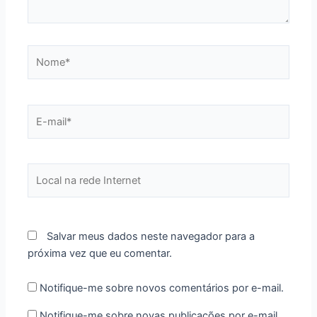
Nome*
E-
mail*
Local
na
rede
Internet
Salvar meus dados neste navegador para a
próxima vez que eu comentar.
Notifique-me sobre novos comentários por e-mail.
Notifique-me sobre novas publicações por e-mail.