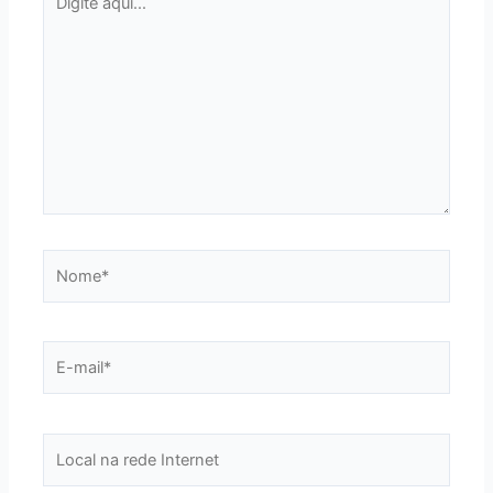
aqui...
Nome*
E-
mail*
Local
na