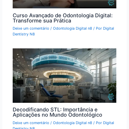
Curso Avançado de Odontologia Digital:
Transforme sua Prática
Deixe um comentário
/
Odontologia Digital n8
/ Por
Digital
Dentistry N8
Decodificando STL: Importância e
Aplicações no Mundo Odontológico
Deixe um comentário
/
Odontologia Digital n8
/ Por
Digital
Dentistry N8