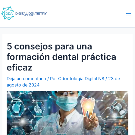
Ir
Navegación
me
al
de
pri
contenido
entradas
5 consejos para una
formación dental práctica
eficaz
Deja un comentario
/ Por
Odontología Digital N8
/
23 de
agosto de 2024