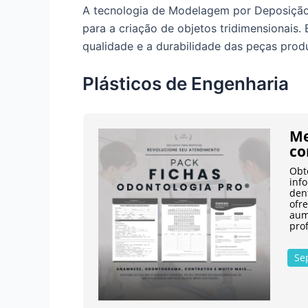
A tecnologia de Modelagem por Deposição 
para a criação de objetos tridimensionais.
qualidade e a durabilidade das peças prod
Plásticos de Engenharia
Me
co
Obt
inf
den
ofre
aume
prof
Se