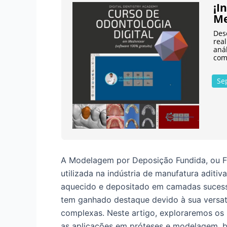
¡I
Me
Des
rea
anál
com
Se
A Modelagem por Deposição Fundida, ou 
utilizada na indústria de manufatura aditi
aquecido e depositado em camadas sucessi
tem ganhado destaque devido à sua versati
complexas. Neste artigo, exploraremos os p
as aplicações em próteses e modelagem, 