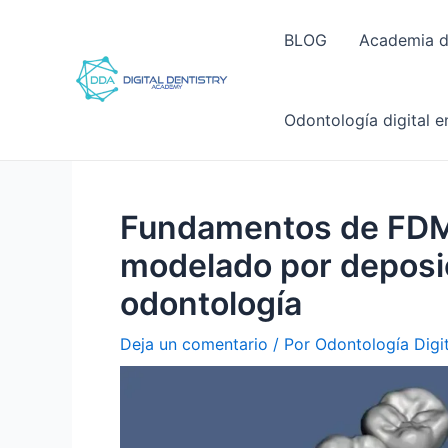
Ir
Navegación
al
de
BLOG
Academia de
contenido
entradas
Odontología digital 
Fundamentos de FDM
modelado por deposi
odontología
Deja un comentario
/ Por
Odontología Digi