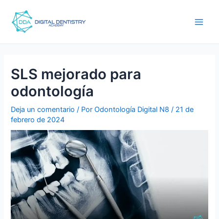
Ir
Navegación
men
al
de
princ
contenido
entradas
SLS mejorado para
odontología
Deja un comentario
/ Por
Odontología Digital N8
/
21 de
febrero de 2024