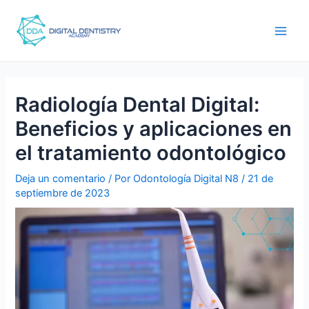
Ir
Navegación
men
al
de
princ
contenido
entradas
Radiología Dental Digital:
Beneficios y aplicaciones en
el tratamiento odontológico
Deja un comentario
/ Por
Odontología Digital N8
/
21 de
septiembre de 2023