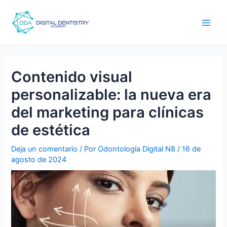
Ir
Navegación
men
al
de
princ
contenido
entradas
Contenido visual
personalizable: la nueva era
del marketing para clínicas
de estética
Deja un comentario
/ Por
Odontología Digital N8
/
16 de
agosto de 2024