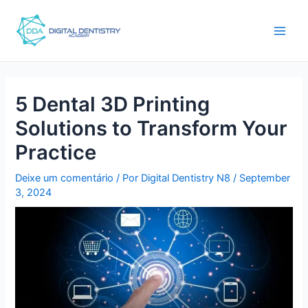
Ir
Post
main
para
navigation
men
o
conteúdo
5 Dental 3D Printing
Solutions to Transform Your
Practice
Deixe um comentário
/ Por
Digital Dentistry N8
/
September
3, 2024