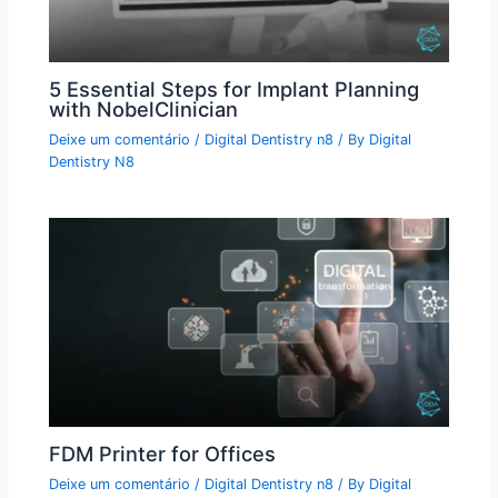
5 Essential Steps for Implant Planning
with NobelClinician
Deixe um comentário
/
Digital Dentistry n8
/ By
Digital
Dentistry N8
FDM Printer for Offices
Deixe um comentário
/
Digital Dentistry n8
/ By
Digital