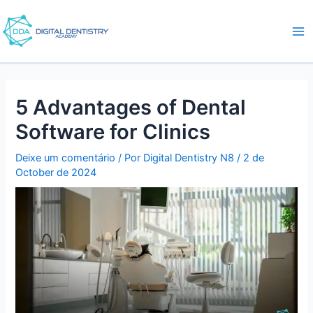
Ir
Post
ma
para
navigation
me
o
conteúdo
5 Advantages of Dental
Software for Clinics
Deixe um comentário
/ Por
Digital Dentistry N8
/
2 de
October de 2024