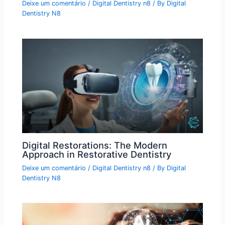
Deixe um comentário
/
Digital Dentistry n8
/ By
Digital
Dentistry N8
Digital Restorations: The Modern
Approach in Restorative Dentistry
Deixe um comentário
/
Digital Dentistry n8
/ By
Digital
Dentistry N8