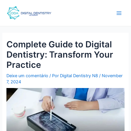
Ir
Post
main
para
navigation
men
o
conteúdo
Complete Guide to Digital
Dentistry: Transform Your
Practice
Deixe um comentário
/ Por
Digital Dentistry N8
/
November
7, 2024