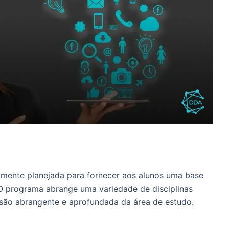
samente planejada para fornecer aos alunos uma base
 O programa abrange uma variedade de disciplinas
são abrangente e aprofundada da área de estudo.