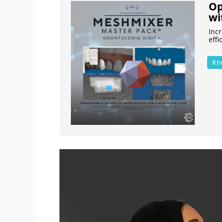
Op
wi
Incr
effi
Kn