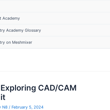
ist Academy
stry Academy Glossary
stry on Meshmixer
: Exploring CAD/CAM
it
ry N8
/
February 5, 2024