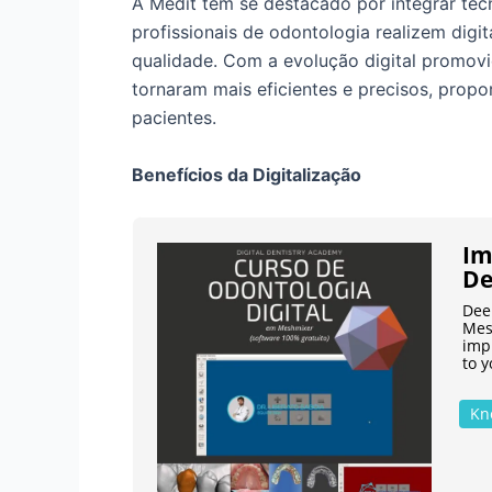
A Medit tem se destacado por integrar tec
profissionais de odontologia realizem digi
qualidade. Com a evolução digital promovi
tornaram mais eficientes e precisos, prop
pacientes.
Benefícios da Digitalização
Im
De
Dee
Mes
imp
to y
Kn