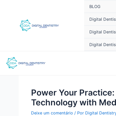
Ir
Post
BLOG
para
navigation
o
Digital Dent
conteúdo
Digital Denti
Digital Denti
Power Your Practice
Technology with Med
Deixe um comentário
/ Por
Digital Dentist