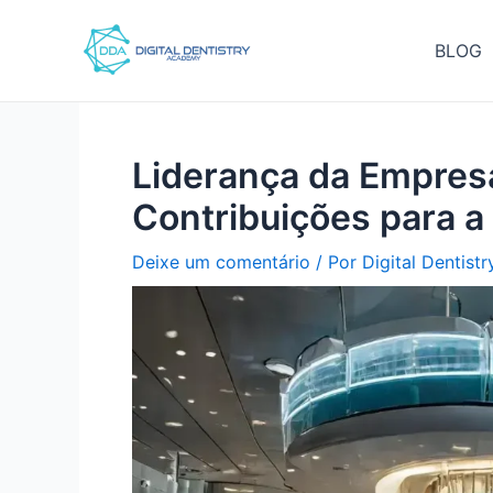
Ir
Pós-
para
navegação
BLOG
o
conteúdo
Liderança da Empres
Contribuições para a 
Deixe um comentário
/ Por
Digital Dentist