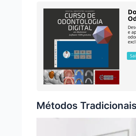
Do
Od
Des
e a
odon
excl
Sa
Métodos Tradicionais