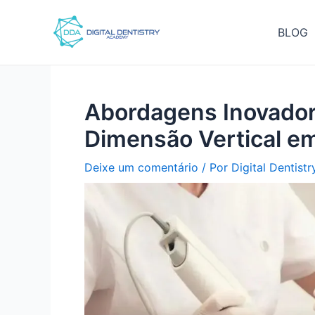
Ir
Pós-
para
navegação
BLOG
o
conteúdo
Abordagens Inovador
Dimensão Vertical e
Deixe um comentário
/ Por
Digital Dentist