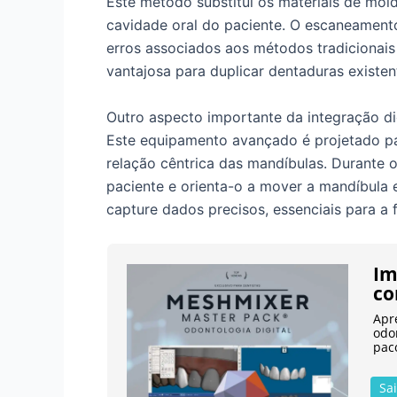
Este método substitui os materiais de mol
cavidade oral do paciente. O escaneamento
erros associados aos métodos tradicionai
vantajosa para duplicar dentaduras existen
Outro aspecto importante da integração dig
Este equipamento avançado é projetado par
relação cêntrica das mandíbulas. Durante o
paciente e orienta-o a mover a mandíbula 
capture dados precisos, essenciais para a 
Im
co
Apr
odo
pac
Sa