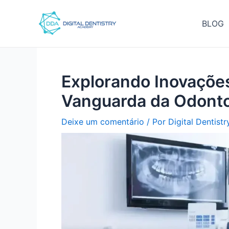
Ir
Pós-
para
navegação
BLOG
o
conteúdo
Explorando Inovações
Vanguarda da Odontol
Deixe um comentário
/ Por
Digital Dentist