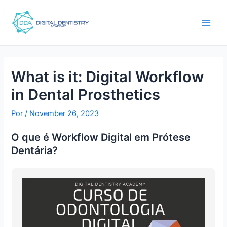
Ir
Post
main
para
navigation
men
o
conteúdo
What is it: Digital Workflow
in Dental Prosthetics
Por
/
November 26, 2023
O que é Workflow Digital em Prótese
Dentária?