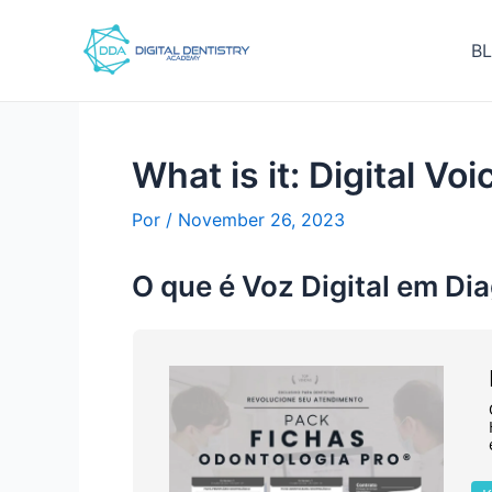
Ir
Post
para
navigation
B
o
conteúdo
What is it: Digital Vo
Por
/
November 26, 2023
O que é Voz Digital em Di