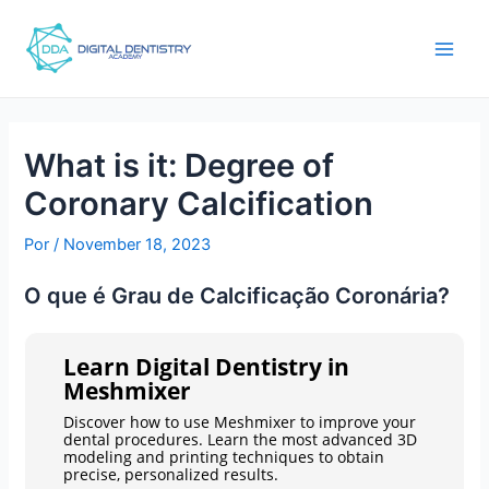
Ir
Post
main
para
navigation
men
o
conteúdo
What is it: Degree of
Coronary Calcification
Por
/
November 18, 2023
O que é Grau de Calcificação Coronária?
Learn Digital Dentistry in
Meshmixer
Discover how to use Meshmixer to improve your
dental procedures. Learn the most advanced 3D
modeling and printing techniques to obtain
precise, personalized results.