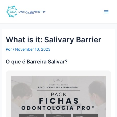
Ir
Post
main
para
navigation
men
o
conteúdo
What is it: Salivary Barrier
Por
/
November 16, 2023
O que é Barreira Salivar?