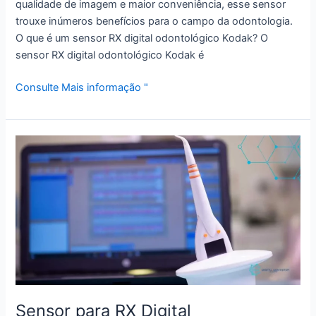
qualidade de imagem e maior conveniência, esse sensor
trouxe inúmeros benefícios para o campo da odontologia.
O que é um sensor RX digital odontológico Kodak? O
sensor RX digital odontológico Kodak é
Consulte Mais informação "
Sensor
para
RX
Digital
Odontológico:
tudo
que
você
precisa
saber
Sensor para RX Digital