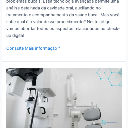
problemas bucais. Essa tecnologia avançada permite uma
análise detalhada da cavidade oral, auxiliando no
tratamento e acompanhamento da saúde bucal. Mas você
sabe qual é o valor desse procedimento? Neste artigo,
vamos abordar todos os aspectos relacionados ao check-
up digital
Consulte Mais informação "
Aparelho
de
RX
Digital
Odontológico:
Tudo
o
que
você