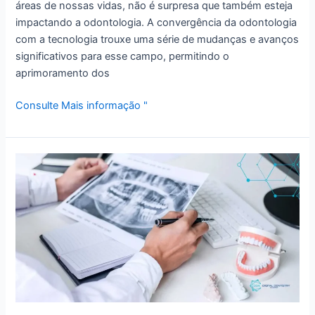
áreas de nossas vidas, não é surpresa que também esteja
impactando a odontologia. A convergência da odontologia
com a tecnologia trouxe uma série de mudanças e avanços
significativos para esse campo, permitindo o
aprimoramento dos
Consulte Mais informação "
Sistemas
de
Moldagem
Digital
em
Odontologia:
Descubra
os
Benefícios