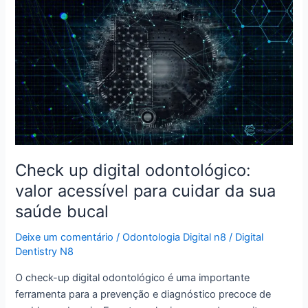
Check
up
digital
odontológico:
valor
acessível
para
cuidar
da
sua
Check up digital odontológico:
saúde
valor acessível para cuidar da sua
bucal
saúde bucal
Deixe um comentário
/
Odontologia Digital n8
/
Digital
Dentistry N8
O check-up digital odontológico é uma importante
ferramenta para a prevenção e diagnóstico precoce de