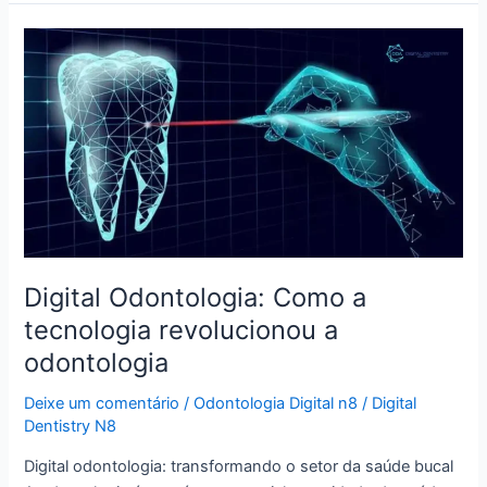
Digital
Odontologia:
Como
a
tecnologia
revolucionou
a
odontologia
Digital Odontologia: Como a
tecnologia revolucionou a
odontologia
Deixe um comentário
/
Odontologia Digital n8
/
Digital
Dentistry N8
Digital odontologia: transformando o setor da saúde bucal