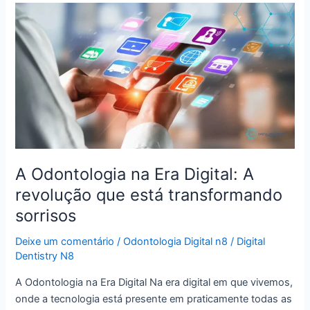
A
Odontologia
na
Era
Digital:
A
revolução
que
está
transformando
A Odontologia na Era Digital: A
sorrisos
revolução que está transformando
sorrisos
Deixe um comentário
/
Odontologia Digital n8
/
Digital
Dentistry N8
A Odontologia na Era Digital Na era digital em que vivemos,
onde a tecnologia está presente em praticamente todas as