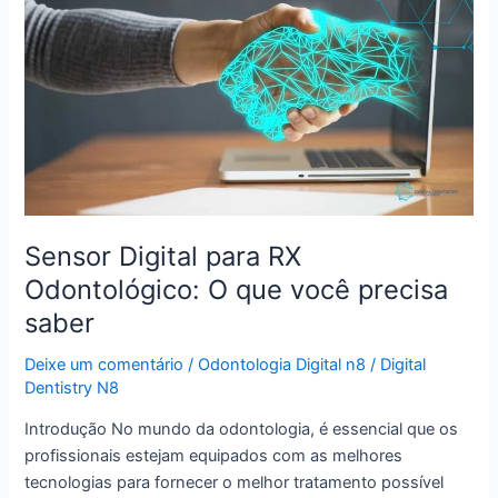
Digital
para
RX
Odontológico:
O
que
você
precisa
saber
Sensor Digital para RX
Odontológico: O que você precisa
saber
Deixe um comentário
/
Odontologia Digital n8
/
Digital
Dentistry N8
Introdução No mundo da odontologia, é essencial que os
profissionais estejam equipados com as melhores
tecnologias para fornecer o melhor tratamento possível